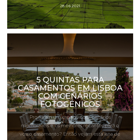
28.06.2021
5 QUINTAS PARA
CASAMENTOS EM LISBOA
COM CENÁRIOS
FOTOGÉNICOS
Procuram um espaço com cenários
memoráveis e os melhores recantos para o
vosso casamento? Então vejam esta lista de