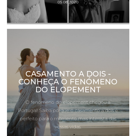
05.08.2020
CASAMENTO A DOIS -
CONHEÇA O FENÓMENO
DO ELOPEMENT
O fenómeno do elopement chegou a
Portugal! Saiba porque o casamento a dois é
perfeito para o momento mais intimista das
vossas vidas.