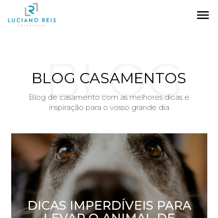
menu
BLOG
BLOG CASAMENTOS
Blog de casamento com as melhores dicas e
inspiração para o vosso grande dia
CASAM
ENTOS
DICAS IMPERDÍVEIS PARA
LEVAR O ANIMAL DE