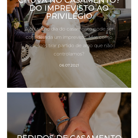
DO IMPREVISTO AO
PRIVILÉGIO
A chuva no dia do casamento pode ser
considerada um imprevisto. Mas como
podemos tirar partido de algo que não
controlamos?
06.07.2021
PEDIDOS DE CASAMENTO