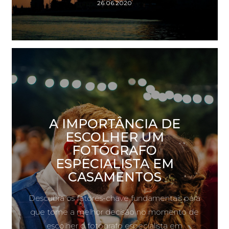
26.06.2020
A IMPORTÂNCIA DE
ESCOLHER UM
FOTÓGRAFO
ESPECIALISTA EM
CASAMENTOS
Descubra os fatores-chave fundamentais para
que tome a melhor decisão no momento de
escolher o fotógrafo especialista em