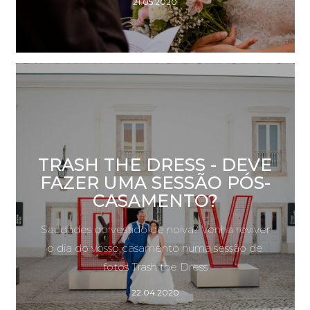
21.05.2020
TRASH THE DRESS - DEVE
FAZER UMA SESSÃO PÓS-
CASAMENTO?
Saudades do vestido de noiva? Venha reviver
o dia do vosso casamento numa sessão de
fotos Trash the Dress
22.04.2020