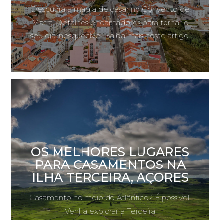
Descubra a magia de casar no Convento de
Mafra. Detalhes encantadores para tornar o
seu dia inesquecível. Saiba mais neste artigo.
OS MELHORES LUGARES
PARA CASAMENTOS NA
ILHA TERCEIRA, AÇORES
Casamento no meio do Atlântico? É possível.
Venha explorar a Terceira