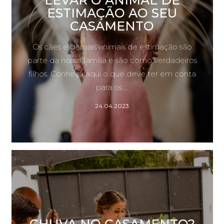
ESTIMAÇÃO AO SEU
CASAMENTO
Os cães e demais animais de estimação são
parte da nossa família e são como verdadeiros
filhos. Conheça aqui o que deve ter em conta
para os ...
24.04.2023
CHUVA NO CASAMENTO?