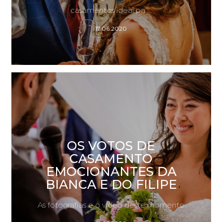
casamentos ideal pa ...
17.06.2020
OS VOTOS DE
CASAMENTO
EMOCIONANTES DA
BIANCA E DO FILIPE
As fotografias e o vídeo deste momento